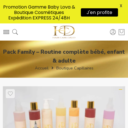
X
Promotion Gamme Baby Lova &
Boutique Cosmétiques
J'en profite
Expédition EXPRESS 24/48H
Pack Family – Routine complète bébé, enfant
& adulte
Accueil
Boutique Capillaires