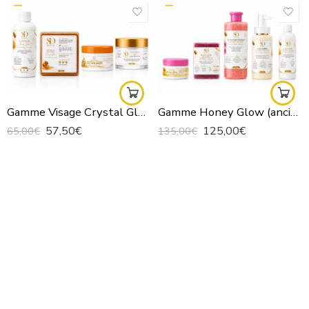
Gamme Visage Crystal Glow (ancien kit teint clair)
Gamme Honey Glow (ancienne gamme teint caramel)
57,50
€
125,00
€
65,00
€
135,00
€