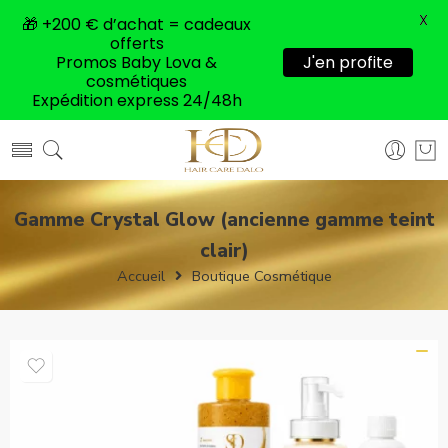
X
🎁 +200 € d’achat = cadeaux
offerts
Promos Baby Lova &
J'en profite
cosmétiques
Expédition express 24/48h
Gamme Crystal Glow (ancienne gamme teint
clair)
Accueil
Boutique Cosmétique