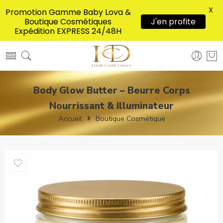
X
Promotion Gamme Baby Lova &
Boutique Cosmétiques
J'en profite
Expédition EXPRESS 24/48H
Body Glow Butter – Beurre Corps
Nourrissant & Illuminateur
Accueil
Boutique Cosmétique