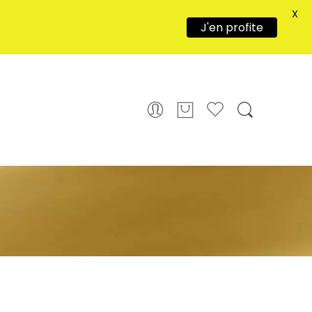
X
J'en profite